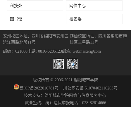
科技处
网信中心
图书馆
校团委
安州校区地址：四川省绵阳市安州区
游仙校区地址：四川省绵阳市游
滨江西路北段11号
仙区三星路11号
邮编：621000
电话: 0816-6285123
邮箱: webmaster@com
版权所有 © 2006-2021 绵阳城市学院
蜀ICP备
2022010781
号
川公网安备 51070402110263号
技术支持：绵阳城市学院网络与信息服务中心
就业签约、统计造假举报电话：028-82614666