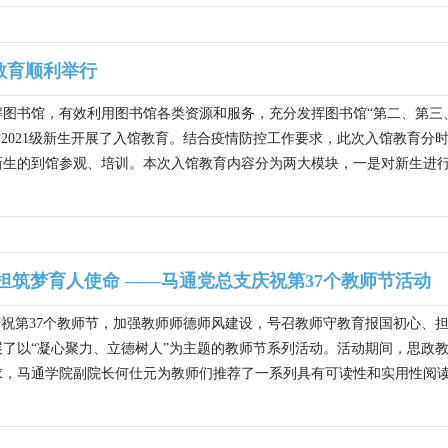
教育顺利举行
图书馆，有效利用图书馆各类资源和服务，充分发挥图书馆“第二、第三、
12日对2021级新生开展了入馆教育。结合疫情防控工作要求，此次入馆教育
1名新生的到馆参观、培训。本次入馆教育内容分为两大模块，一是对新生进行
担筑梦育人使命 ——马通党总支庆祝第37个教师节活动
为庆祝第37个教师节，加强教师师德师风建设，号召教师守教育报国初心
了以“凝心聚力、立德树人”为主题的教师节系列活动。活动期间，思政教
，马通学院副院长何仕元为教师们推荐了一系列具有可读性和实用性阅读书