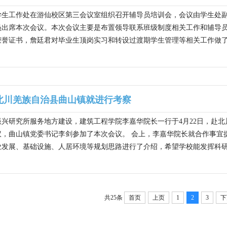
，学生工作处在游仙校区第三会议室组织召开辅导员培训会，会议由学生
出席本次会议。本次会议主要是布置领导联系班级制度相关工作和辅导员
誉证书，詹廷君对毕业生顶岗实习和转设过渡期学生管理等相关工作做了部
北川羌族自治县曲山镇就进行考察
振兴研究所服务地方建设，建筑工程学院李嘉华院长一行于4月22日，赴
议，曲山镇党委书记李剑参加了本次会议。 会上，李嘉华院长就合作事宜
发展、基础设施、人居环境等规划思路进行了介绍，希望学校能发挥科研优
共25条
首页
上页
1
2
3
下