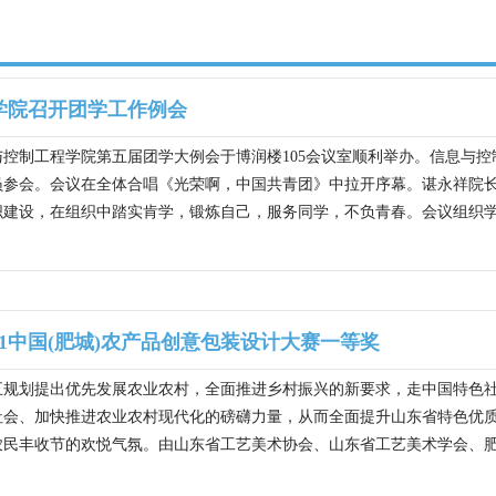
学院召开团学工作例会
息与控制工程学院第五届团学大例会于博润楼105会议室顺利举办。信息
员参会。会议在全体合唱《光荣啊，中国共青团》中拉开序幕。谌永祥院
建设，在组织中踏实肯学，锻炼自己，服务同学，不负青春。会议组织学习了
21中国(肥城)农产品创意包装设计大赛一等奖
五规划提出优先发展农业农村，全面推进乡村振兴的新要求，走中国特色
社会、加快推进农业农村现代化的磅礴力量，从而全面提升山东省特色优
民丰收节的欢悦气氛。由山东省工艺美术协会、山东省工艺美术学会、肥城