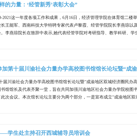
样的力量：‘经管新秀’表彰大会”
20-2021这一年度各项工作和成果，6月16日，经济管理学院在体育馆二
校长王能军、西南科技大学特聘专家代表卢黎霞、经管学院院长李燕琼以
。李燕琼院长在致辞中表示,她代表经管学院对考研指导、教学科研、学生
加第十届川渝社会力量办学高校图书馆馆长论坛暨“成渝地
第十届川渝社会力量办学高校图书馆馆长论坛暨“成渝地区双城经济圈民办
名图书馆馆长及代表齐聚一堂，旨在共同加强川渝地区社会力量办学院校
此次会议。本次馆长论坛主要分为两个部分，一是宣布成立“成渝地区双城
——学生处主持召开西城辅导员培训会