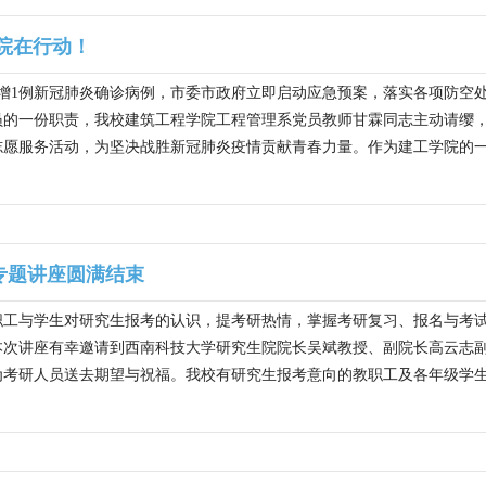
院在行动！
新增1例新冠肺炎确诊病例，市委市政府立即启动应急预案，落实各项防
员的一份职责，我校建筑工程学院工程管理系党员教师甘霖同志主动请缨
愿服务活动，为坚决战胜新冠肺炎疫情贡献青春力量。作为建工学院的一名
导专题讲座圆满结束
工与学生对研究生报考的认识，提考研热情，掌握考研复习、报名与考试技巧
本次讲座有幸邀请到西南科技大学研究生院院长吴斌教授、副院长高云志
考研人员送去期望与祝福。我校有研究生报考意向的教职工及各年级学生参