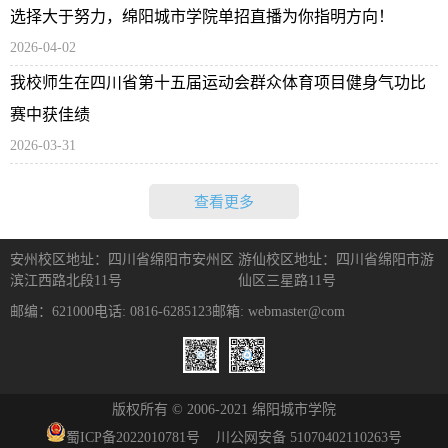
选择大于努力，绵阳城市学院单招直播为你指明方向！
2026-04-02
我校师生在四川省第十五届运动会群众体育项目健身气功比
赛中获佳绩
2026-03-31
查看更多
安州校区地址：四川省绵阳市安州区
游仙校区地址：四川省绵阳市游
滨江西路北段11号
仙区三星路11号
邮编：621000
电话: 0816-6285123
邮箱: webmaster@com
版权所有 © 2006-2021 绵阳城市学院
蜀ICP备
2022010781
号
川公网安备 51070402110263号