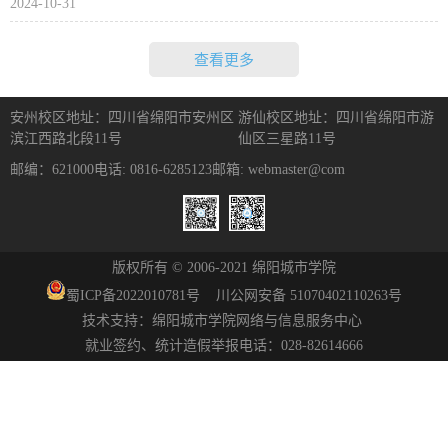
2024-10-31
查看更多
安州校区地址：四川省绵阳市安州区
游仙校区地址：四川省绵阳市游
滨江西路北段11号
仙区三星路11号
邮编：621000
电话: 0816-6285123
邮箱: webmaster@com
版权所有 © 2006-2021 绵阳城市学院
蜀ICP备
2022010781
号
川公网安备 51070402110263号
技术支持：绵阳城市学院网络与信息服务中心
就业签约、统计造假举报电话：028-82614666