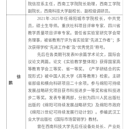
院信控系主任，西南工学院院长助理，西南工学院
副院长，西南科技大学副校长、副校级调研员。
2021年-2025年
任绵阳城市学院校长，
中共党
员，硕士生导师。重庆社科项目评审专家、四川省
教学质量项目评审专家。曾任省实验室研究学会常
务理事，被省教育厅评为省实验室“先进工作者”；多
次获得学校“先进工作者”及“优秀党员”称号。
先后在各类期刊发表80余篇学术论文，国际会
议论文两篇。论文《实验教学整体观》获得国家高
等教育学会三等奖、省一等奖。《产学研结合的实
现形式》被中国人民大学《高等教育》检索。主研
徐
鹏
省部级和横向科研项目二十余项。参与绵阳可持续
发展战略研究项目获市科技进步一等奖和省科技进
步二等奖。发表专著两部，分别为四川人民出版社
出版的《绵阳可持续发展战略研究》及绵阳市政府
《绵阳21世纪可持续发展行动计划》。参编武汉工
业大学出版社《国际市场营销学》教材。
曾在西南科技大学先后任设备处处长、产业处