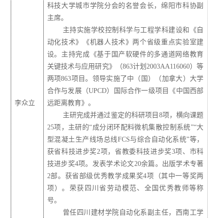
科技大学城市学院分会的名誉会长，绵阳市科协副
主席。
主持实施学校控制科学与工程学科建设和《自
动化技术》《机器人技术》两个省级重点实验室建
设。主持完成《基于国产软硬件的多通道网络教育
关键技术与应用研究》（863计划2003AA116060）等
两项863项目。领导实施了中（国）（
加拿大）大学
合作与发展（UPCD）国际合作一级项目《中国西部
李众立
远距离教育》。
主研完成并通过鉴定的科研项目8项，横向课题
25项，主研的“成分闭环配料微机集散控制系统”“大
型混凝土生产线场总线FCS与综合自动化系统”等，
获省科技进步奖2项，省教委科技进步奖3项、市科
技进步奖4项。发表学术论文20余篇。出版学术专著
2部。获省部级优秀教学成果奖4项（其中一等奖两
项）。荣获四川省劳动模范、全国优秀教师
等称
号
。
曾任四川建材学院自动化系副主任，西南工学