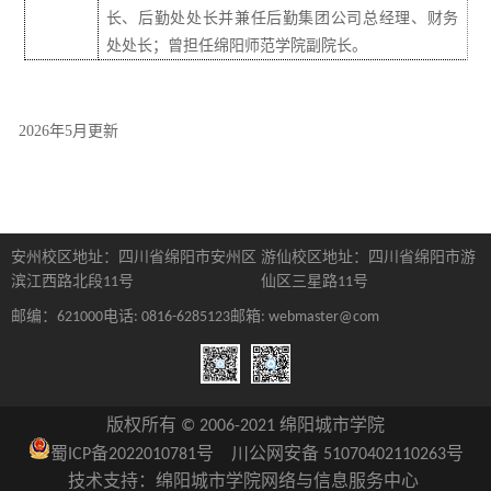
长、后勤处处长
并
兼任后勤集团公司总经理、财务
处处长；曾担任绵阳师范学院副院长。
2026年5月更新
安州校区地址：四川省绵阳市安州区
游仙校区地址：四川省绵阳市游
滨江西路北段11号
仙区三星路11号
邮编：621000
电话: 0816-6285123
邮箱: webmaster@com
版权所有 © 2006-2021 绵阳城市学院
蜀ICP备
2022010781
号
川公网安备 51070402110263号
技术支持：绵阳城市学院网络与信息服务中心