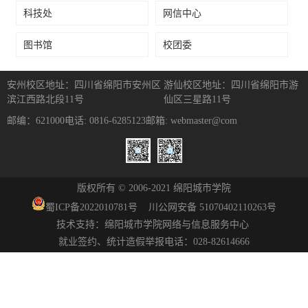
科技处
网信中心
图书馆
校团委
安州校区地址：四川省绵阳市安州区
游仙校区地址：四川省绵阳市游
滨江西路北段11号
仙区三星路11号
邮编：621000
电话: 0816-6285123
邮箱: webmaster@com
版权所有 © 2006-2021 绵阳城市学院
蜀ICP备
2022010781
号
川公网安备 51070402110263号
技术支持：绵阳城市学院网络与信息服务中心
就业签约、统计造假举报电话：028-82614666