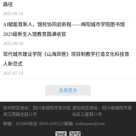
路径
2025-09-19
AI赋能育新人，馆校协同启新程——绵阳城市学院图书馆
2025级新生入馆教育圆满收官
2025-09-10
现代城市建设学院《山海异匣》项目制教学打造文化科技育
人新范式​
2025-07-14
查看更多
安州校区地址：四川省绵阳市安州区
游仙校区地址：四川省绵阳市游
滨江西路北段11号
仙区三星路11号
邮编：621000
电话: 0816-6285123
邮箱: webmaster@com