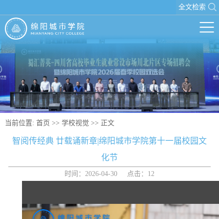
全文检索
当前位置:
首页
>>
学校视觉
>> 正文
智阅传经典 廿载诵新章|绵阳城市学院第十一届校园文
化节
时间：2026-04-30 点击：
12