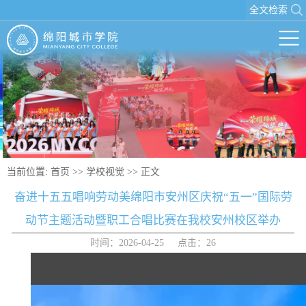
全文检索
当前位置:
首页
>>
学校视觉
>> 正文
奋进十五五唱响劳动美绵阳市安州区庆祝“五一”国际劳
动节主题活动暨职工合唱比赛在我校安州校区举办
时间：2026-04-25 点击：
26