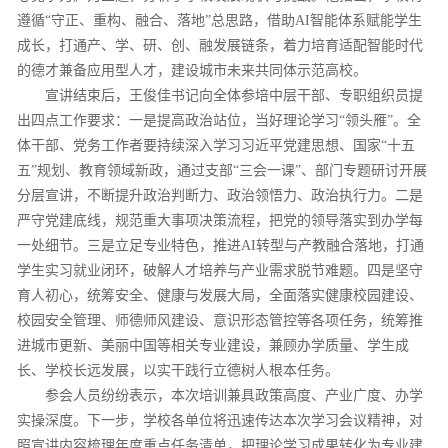
遵循“守正、重构、融合、落地”总思路，借助AI智能体系赋能学生
成长，打通产、学、研、创、融发展链条，着力培育适配智能时代
的德才兼备应用型人才，建设城市未来共同体示范高校。
宣讲结束后，王俊佳书记向全体参培中层干部、专职组织员提
出四点工作要求：一是提高政治站位，当好理论学习“领头雁”。全
体干部、党务工作者要持续深入学习习近平党建思想、国家“十五
五”规划、教育领域新政，通过支部“三会一课”、部门专题研讨开展
分层宣讲，不断提升政治判断力、政治领悟力、政治执行力。二是
严守党建底线，规范重大事项决策流程，把党的领导落实到办学每
一处细节。三是立足专业特色，推进AI转型与产教融合落地，打通
学生实习就业闭环，破解人才培养与产业需求脱节难题。四是坚守
育人初心，统筹安全、健康与发展大局，全面落实健康校园建设、
校园安全管理、师德师风建设、意识形态管控等各项任务，统筹推
进城市更新、美丽中国等相关专业建设，兼顾办学质量、学生成
长、学校长远发展，以实干践行立德树人根本任务。
参会人员纷纷表示，本次培训兼具政策高度、产业广度、办学
实操深度。下一步，学校各单位将迅速传达本次学习会议精神，对
照宣讲内容梳理年度重点任务清单，把理论学习成果转化为专业建