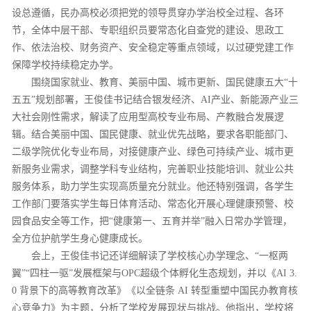
设总遵循，民办高校必须把党的领导贯穿办学治校全过程、各环
节，全体中层干部、专职组织员要常态化自查党的建设、思政工
作、依法治校、财务资产、安全稳定等重点领域，以过硬党建工作
保障学校持续稳定办学。
围绕国家就业、教育、美丽中国、城市更新、国民健康五大“十
五五”规划部署，王俊佳书记结合银发经济、AI产业、新能源产业三
大社会刚性需求，解读了应用型高校专业布局、产教融合发展逻
辑。结合美丽中国、国民健康、就业优先战略，要求各职能部门、
二级学院优化专业布局，对接健康产业、绿色可持续产业、城市更
新服务业需求，调整学科专业结构，完善职业技能培训、就业公共
服务体系，助力学生实现高质量充分就业。他还特别强调，各学生
工作部门要落实学生每日体育活动、常态化开展心理健康预警、校
园食品安全等工作，把“健康第一、五育并举”融入日常办学管理，
全方位护航学生身心健康成长。
会上，王俊佳书记还详细解读了学校核心办学理念、“一枢两
翼”“四柱一驱”发展框架与OPC超级个体孵化生态规划，并以《AI 3.
0 背景下的高等教育改革》《以全链条 AI 转型重塑中国民办教育核
心竞争力》为主题，分析了学校发展现状与挑战。他指出，学校将