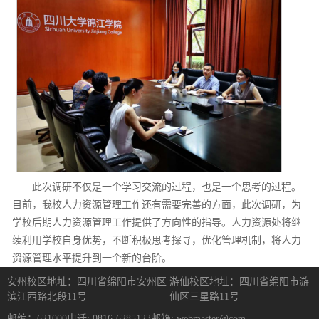
此次调研不仅是一个学习交流的过程，也是一个思考的过程。
目前，我校人力资源管理工作还有需要完善的方面，此次调研，为
学校后期人力资源管理工作提供了方向性的指导。人力资源处将继
续利用学校自身优势，不断积极思考探寻，优化管理机制，将人力
资源管理水平提升到一个新的台阶。
安州校区地址：四川省绵阳市安州区
游仙校区地址：四川省绵阳市游
滨江西路北段11号
仙区三星路11号
邮编：621000
电话: 0816-6285123
邮箱: webmaster@com