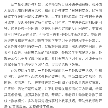
从学校引进外教开始，宋老师发挥自身外语基础较好，和外国
人交流无障碍的语言优势，和两名外教建立了良好的友谊，经常切
磋教学存在的问题和改进措施。上学期她应邀去两位外教的英语语
音课堂，发现外教在讲解否定式反问句时，学生总是给出相反的回
答，这令外教十分困惑。这是因为在否定句的反问回答中，中文思
维里回答Yes表达肯定，但英文里需要回答No才表达肯定。类似的
思维差异和语言表述习惯在中国学生学习英语的过程中十分常见，
如果外教不能明白这一点，就很难理解课堂上出现的这些问题，更
谈不上改进。通过宋老师的当场解说，外教和学生都恍然大悟，外
教表示今后要多了解中国文化，并且要努力学习中文，才能更好地
理解中国学生的英语学习特点，提高英语教学效果。
此次疫情发生前，一名外教回国而另一名外教留守学校，得知
情况后，她经常关心这名外教的留守生活，帮助其解决实际的生活
困难。疫情发生后，宋老师更是第一时间关询外教是否居家隔离，
口罩和生活物资是否充足，并不时翻译发送疫情的官方新闻，缓解
其焦虑情绪，加强其防护意识。开课后，宋老师主动协助外教了解
线上教学模式，多次与其沟通分享线上教学技巧，帮助外教顺利开
展QQ直播教学，实现停课不停学。