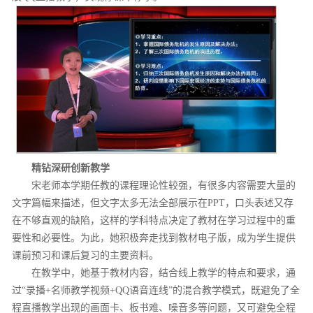
精钻深研创新教学
宋老师本学期任教的课程理论性较强，有很多内容需要大量的
文字篇幅来描述，但文字太多无法全部展示在PPT，口头表述又存
在不够直观的缺陷，这样的学科特点决定了教材在学习过程中的重
要性和必要性。为此，她积极奔走找到教材电子版，成为学生提供
课前预习和课后复习的主要资料。
在教学中，她基于教材内容，结合线上教学的特点和要求，通
过“录播+名师教学视频+QQ语音连线”的混合教学模式，既避免了全
程直播教学出现的画面卡、板书难、噪音多等问题，又可避免全程