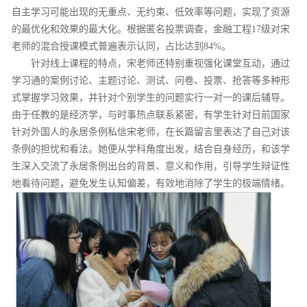
自主学习可能出现的无重点、无约束、低效率等问题，实现了资源
的最优化和效果的最大化。根据匿名投票调查，金融工程17级对宋
老师的混合授课模式普遍表示认同，占比达到84%。
针对线上课程的特点，宋老师还特别重视强化课堂互动，通过
学习通的案例讨论、主题讨论、测试、问卷、投票、抢答等多种形
式掌握学习效果，并针对个别学生的问题实行一对一的课后辅导。
由于任教的是经济学，与时事热点联系紧密，有学生针对日前国家
针对外国人的永居条例私信宋老师，在长篇留言里表达了自己对该
条例的担忧和看法。她便从学科角度出发，结合自身经历，和该学
生深入交流了永居条例出台的背景、意义和作用，引导学生辩证性
地看待问题，避免发生认知偏差，有效地消除了学生的极端情绪。