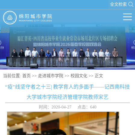
全文检索
当前位置:
首页
>>
走进城市学院
>>
校园文化
>> 正文
“疫”线坚守者之十三| 教学育人的多面手——记西南科技
大学城市学院经济管理学院教师宋艺
时间：2020-04-27 点击：
640