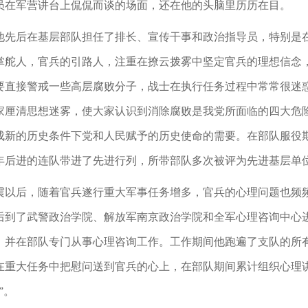
员在军营讲台上侃侃而谈的场面，还在他的头脑里历历在目。
他先后在基层部队担任了排长、宣传干事和政治指导员，特别是
掌舵人，官兵的引路人，注重在撩云拨雾中坚定官兵的理想信念
要直接警戒一些高层腐败分子，战士在执行任务过程中常常很迷
家厘清思想迷雾，使大家认识到消除腐败是我党所面临的四大危
成新的历史条件下党和人民赋予的历史使命的需要。在部队服役
年后进的连队带进了先进行列，所带部队多次被评为先进基层单
大地震以后，随着官兵遂行重大军事任务增多，官兵的心理问题也
后到了武警政治学院、解放军南京政治学院和全军心理咨询中心
，并在部队专门从事心理咨询工作。工作期间他跑遍了支队的所
重大任务中把慰问送到官兵的心上，在部队期间累计组织心理讲座
”。