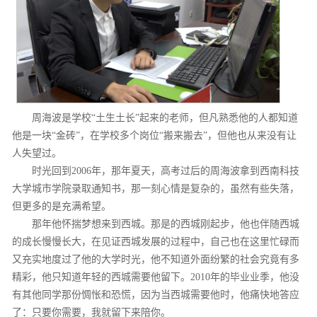
周海波是学校“土生土长”起来的老师，但凡熟悉他的人都知道
他是一块“金砖”，在学校多个岗位“搬来搬去”，但他也从来没有让
人失望过。
时光回到2006年，那年夏天，高考过后的周海波拿到西南科技
大学城市学院录取通知书，那一刻心情是复杂的，虽然有些失落，
但更多的是充满希望。
那年他怀揣梦想来到西城。那是的西城刚起步，他也伴随西城
的成长慢慢长大，在见证西城发展的过程中，自己也在这里忙碌而
又充实地度过了他的大学时光，他不知道外面纷繁的社会究竟有多
精彩，他只知道年轻的西城需要他留下。2010年的毕业业季，他没
有其他同学那份惆怅和恐慌，因为当西城需要他时，他痛快地答应
了：只要你需要，我就留下来陪你。