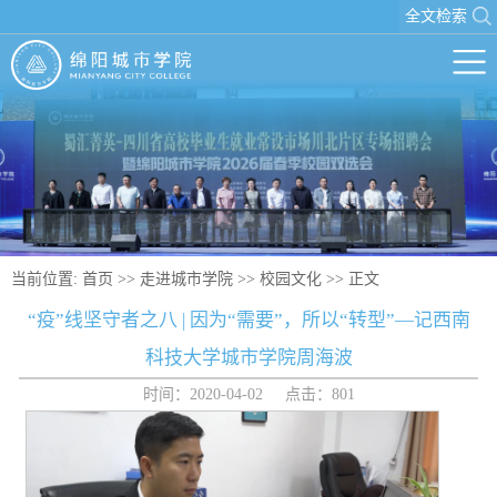
全文检索
当前位置:
首页
>>
走进城市学院
>>
校园文化
>> 正文
“疫”线坚守者之八 | 因为“需要”，所以“转型”—记西南
科技大学城市学院周海波
时间：2020-04-02 点击：
801