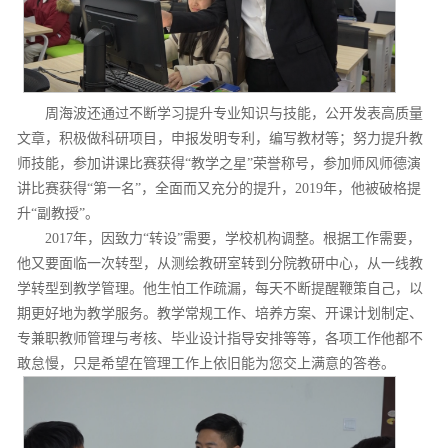
周海波还通过不断学习提升专业知识与技能，公开发表高质量
文章，积极做科研项目，申报发明专利，编写教材等；努力提升教
师技能，参加讲课比赛获得“教学之星”荣誉称号，参加师风师德演
讲比赛获得“第一名”，全面而又充分的提升，2019年，他被破格提
升“副教授”。
2017年，因致力“转设”需要，学校机构调整。根据工作需要，
他又要面临一次转型，从测绘教研室转到分院教研中心，从一线教
学转型到教学管理。他生怕工作疏漏，每天不断提醒鞭策自己，以
期更好地为教学服务。教学常规工作、培养方案、开课计划制定、
专兼职教师管理与考核、毕业设计指导安排等等，各项工作他都不
敢怠慢，只是希望在管理工作上依旧能为您交上满意的答卷。