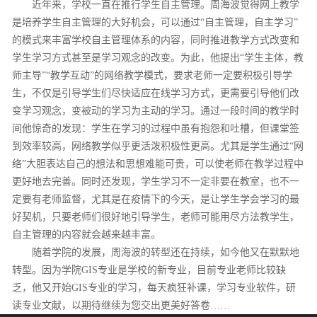
近年来，学校一直在推行学生自主管理。周海波觉得网上教学
是培养学生自主管理的大好机会，可以通过“自主管理，自主学习”
的模式来丰富学校自主管理体系的内容，同时推进教学方式改变和
学生学习方式甚至是学习观念的改变。为此，他提出“学生主体，教
师主导”“教学互动”的网络教学模式，要求老师一定要积极引导学
生，不仅是引导学生们尽快适应在线学习方式，更需要引导他们改
变学习观念，变被动的学习为主动的学习。通过一段时间的教学时
间他惊奇的发现：学生在学习的过程中虽有抱怨和吐槽，但课堂签
到效率较高，网络教学似乎更活泼积极性更高。尤其是学生通过“网
络”大胆表达自己的想法和思想难能可贵，可以使老师在教学过程中
更好地去完善。同时还发现，学生学习不一定非要在教室，也不一
定要有老师监督，尤其是在疫情下的今天，是让学生学会学习的最
好契机，只要老师们很好地引导学生，老师可能用尽方法教学生，
自主管理的内容就会越来越丰富。
随着学院的发展，周海波的转型还在持续，如今他又在默默地
转型。因为学院GIS专业是学校的新专业，目前专业老师比较缺
乏，他又开始GIS专业的学习，每天疯狂补课，学习专业软件，研
读专业文献，以期待继续为您交出更美好答卷……