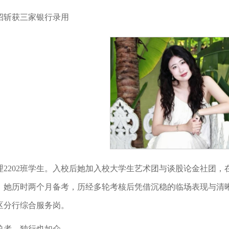
招斩获三家银行录用
理2202班学生。入校后她加入校大学生艺术团与谈股论金社团
，她历时两个月备考，历经多轮考核后凭借沉稳的临场表现与清
区分行综合服务岗。
盈者，独行也如众。