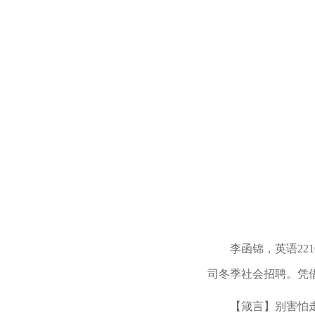
李函锦，英语2
司冬季社会招聘。凭
【箴言】别害怕