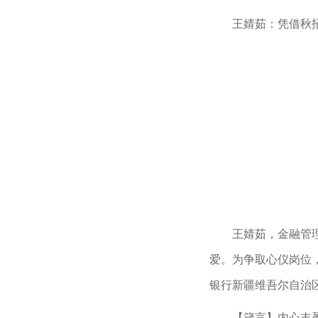
王婧茹：凭借秋
王婧茹，金融管
爱。为争取心仪岗位
银行新疆维吾尔自治
【箴言】内心丰