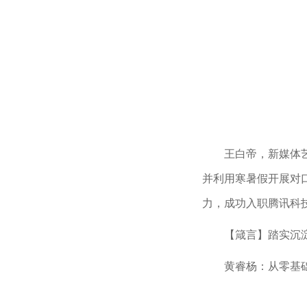
王白帝，新媒体
并利用寒暑假开展对
力，成功入职腾讯科
【箴言】踏实沉
黄睿杨：从零基