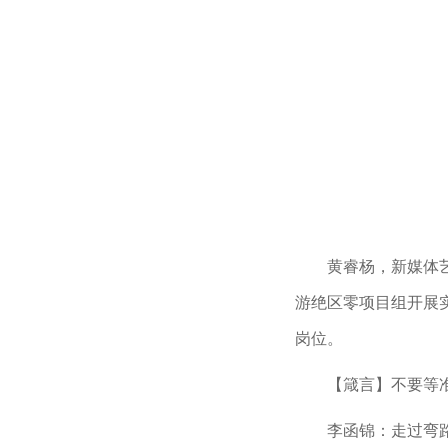
黄睿杨，新媒体
游绝区零项目组开展
岗位。
【箴言】不要等
李函锦：走过弯