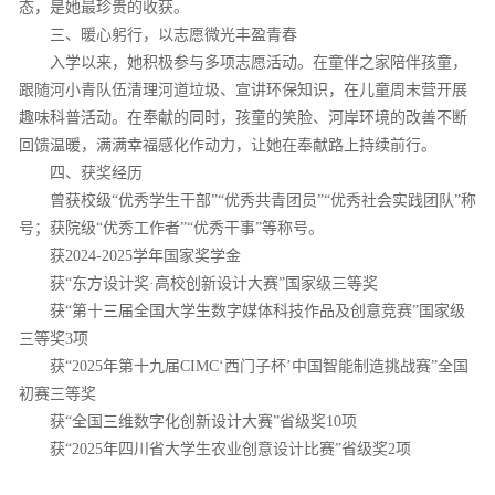
态，是她最珍贵的收获。
三、暖心躬行，以志愿微光丰盈青春
入学以来，她积极参与多项志愿活动。在童伴之家陪伴孩童，
跟随河小青队伍清理河道垃圾、宣讲环保知识，在儿童周末营开展
趣味科普活动。在奉献的同时，孩童的笑脸、河岸环境的改善不断
回馈温暖，满满幸福感化作动力，让她在奉献路上持续前行。
四、获奖经历
曾获校级“优秀学生干部”“优秀共青团员”“优秀社会实践团队”称
号；获院级“优秀工作者”“优秀干事”等称号。
获2024-2025学年国家奖学金
获“东方设计奖·高校创新设计大赛”国家级三等奖
获“第十三届全国大学生数字媒体科技作品及创意竞赛”国家级
三等奖3项
获“2025年第十九届CIMC‘西门子杯’中国智能制造挑战赛”全国
初赛三等奖
获“全国三维数字化创新设计大赛”省级奖10项
获“2025年四川省大学生农业创意设计比赛”省级奖2项