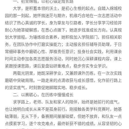
一、初至绵城，以初心锚定成长路
大学，是积蓄本领的沃土，是初心生根的起点。自踏入绵城校
园的那一刻起，她怀揣迷茫与期许，机缘巧合地在一次志愿活动中
结识了热心真诚的学长，身为挚友与引路者，学长分享学习经验并
耐心为她答疑解惑，在悉心点拨下，她逐步找准成长方向，认真规
划大学旅程。为锤炼综合素养，她积极加入学院部门，担任相关职
务，在团队协作中打磨实操能力；主动报名担任辅导员助理，于日
常细碎事务中磨砺心性、厚植责任意识；投身社会实践，利用课余
时间主动参加各类志愿服务活动，同时她沉心深耕课程内容，课上
紧跟授课思路，课后复盘钻研重难点，稳步夯实专业学识。
两载光阴里，她既深耕学业，又兼顾课外历练，在一次次实践
磨砺中突破局限。一路走来的点滴收获与成长感悟，化作前行路上
的坚实底气，时刻敦促她脚踏实地、稳步成长。
二、以赛砺心，在历练中慢慢成长
求学路上，老师、队友和家人的陪伴，始终是她前行的底气，
也让她明白成长从来不是孤身前行。刚接触各类学科竞赛时，她基
础薄弱，无从下手，备赛期间屡屡碰壁，但她不放弃，和队友一点
点摸索学习，逐个攻克难点，最终斩获不错的成绩。从容坚韧的心