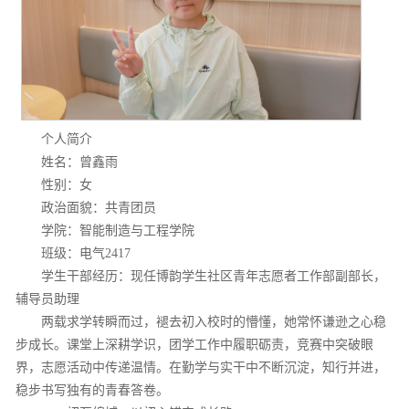
个人简介
姓名：曾鑫雨
性别：女
政治面貌：共青团员
学院：智能制造与工程学院
班级：电气2417
学生干部经历：现任博韵学生社区青年志愿者工作部副部长，
辅导员助理
两载求学转瞬而过，褪去初入校时的懵懂，她常怀谦逊之心稳
步成长。课堂上深耕学识，团学工作中履职砺责，竞赛中突破眼
界，志愿活动中传递温情。在勤学与实干中不断沉淀，知行并进，
稳步书写独有的青春答卷。