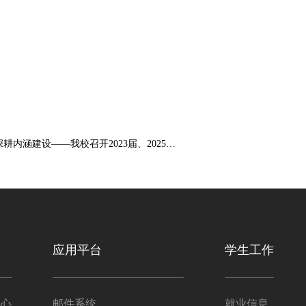
上一篇：锚定育人质量 深耕内涵建设——我校召开2023届、2025届毕业生中短期培养质量评价报告解读会
应用平台
学生工作
中心
邮件系统
就业信息