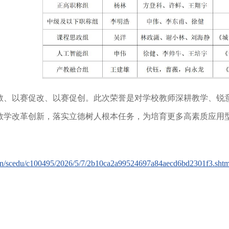
教、以赛促改、以赛促创。此次荣誉是对学校教师深耕教学、锐
教学改革创新，落实立德树人根本任务，为培育更多高素质应用
v.cn/scedu/c100495/2026/5/7/2b10ca2a99524697a84aecd6bd2301f3.shtm