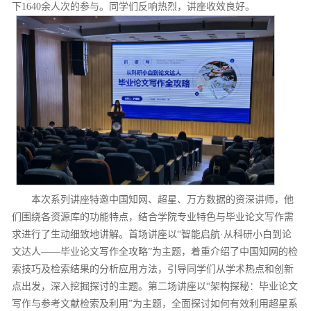
下1640余人次的参与。同学们反响热烈，讲座收效良好。
本次系列讲座特邀中国知网、超星、万方数据的资深讲师，他
们围绕各资源库的功能特点，结合学院专业特色与毕业论文写作需
求进行了生动细致地讲解。首场讲座以“智能启航·从科研小白到论
文达人——毕业论文写作全攻略”为主题，着重介绍了中国知网的检
索技巧及检索结果的分析应用方法，引导同学们从学术热点和创新
点出发，深入挖掘探讨的主题。第二场讲座以“架构探秘：毕业论文
写作与参考文献检索及利用”为主题，全面探讨如何有效利用超星系