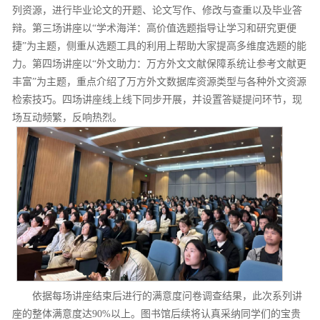
列资源，进行毕业论文的开题、论文写作、修改与查重以及毕业答
辩。第三场讲座以“学术海洋：高价值选题指导让学习和研究更便
捷”为主题，侧重从选题工具的利用上帮助大家提高多维度选题的能
力。第四场讲座以“外文助力：万方外文文献保障系统让参考文献更
丰富”为主题，重点介绍了万方外文数据库资源类型与各种外文资源
检索技巧。四场讲座线上线下同步开展，并设置答疑提问环节，现
场互动频繁，反响热烈。
依据每场讲座结束后进行的满意度问卷调查结果，此次系列讲
座的整体满意度达90%以上。图书馆后续将认真采纳同学们的宝贵