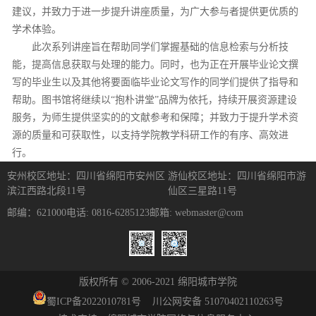
建议，并致力于进一步提升讲座质量，为广大参与者提供更优质的
学术体验。
此次系列讲座旨在帮助同学们掌握基础的信息检索与分析技
能，提高信息获取与处理的能力。同时，也为正在开展毕业论文撰
写的毕业生以及其他将要面临毕业论文写作的同学们提供了指导和
帮助。图书馆将继续以“抱朴讲堂”品牌为依托，持续开展资源建设
服务，为师生提供坚实的的文献参考和保障；并致力于提升学术资
源的质量和可获取性，以支持学院教学科研工作的有序、高效进
行。
安州校区地址：四川省绵阳市安州区
游仙校区地址：四川省绵阳市游
滨江西路北段11号
仙区三星路11号
邮编：621000
电话: 0816-6285123
邮箱: webmaster@com
版权所有 © 2006-2021 绵阳城市学院
蜀ICP备
2022010781
号
川公网安备 51070402110263号