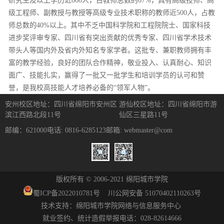
研究生及以上学历近800人，占教师总数的67%，具有高级技师、高
级工程师、副教授与教授等高级专业技术职称的教师近500人，占教
师总数的40%以上。其中不乏中国科学院和工程院院士、国家科技
进步奖评审专家、四川省有突出贡献的优秀专家、四川省学术技术
带头人等国内外及省内外知名专家学者。这批专、兼职教师拥有丰
富的教学经验，良好的团队合作精神，敬业投入、认真耐心、知识
面广、技能扎实，赢得了一批又一批学生和培训学员的认可和赞
誉，是我校高技能人才培养必备的“领军人物”。
安州校区地址：四川省绵阳市安州区
游仙校区地址：四川省绵阳市游
滨江西路北段11号
仙区三星路11号
邮编：621000
电话: 0816-6285123
邮箱: webmaster@com
版权所有 © 2006-2021 绵阳城市学院
蜀ICP备
2022010781
号
川公网安备 51070402110263号
技术支持：绵阳城市学院网络与信息服务中心
就业签约、统计造假举报电话：028-82614666