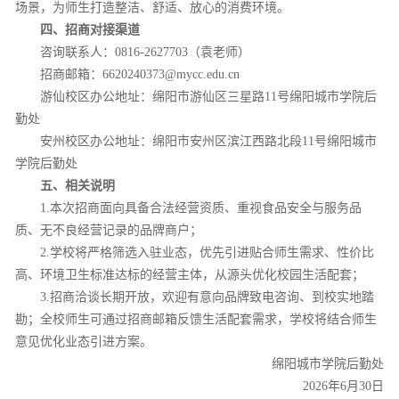
场景，为师生打造整洁、舒适、放心的消费环境。
四、招商对接渠道
咨询联系人：0816-2627703（袁老师）
招商邮箱：6620240373@mycc.edu.cn
游仙校区办公地址：绵阳市游仙区三星路11号绵阳城市学院后
勤处
安州校区办公地址：绵阳市安州区滨江西路北段11号绵阳城市
学院后勤处
五、相关说明
1.本次招商面向具备合法经营资质、重视食品安全与服务品
质、无不良经营记录的品牌商户；
2.学校将严格筛选入驻业态，优先引进贴合师生需求、性价比
高、环境卫生标准达标的经营主体，从源头优化校园生活配套；
3.招商洽谈长期开放，欢迎有意向品牌致电咨询、到校实地踏
勘；全校师生可通过招商邮箱反馈生活配套需求，学校将结合师生
意见优化业态引进方案。
绵阳城市学院后勤处
2026年6月30日