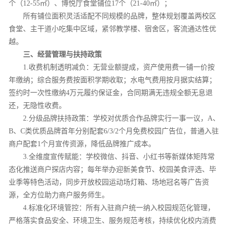
个（12-55㎡）、博悦厅食堂铺位17个（21-40㎡）；
所有铺位面积灵活适配不同规模的品牌，整体规划覆盖两校区
食堂、主干道小吃集中区域，紧邻教学楼、宿舍区，客流通达性优
越。
三、经营管理与扶持政策
1.收费机制透明减负：无营业额提成，资产使用费一铺一价按
年缴纳；综合服务费按面积学期收取；水电气费用按月据实结算；
签约时一次性缴纳4万元履约保证金，合同期满无违规全额无息退
还，无隐性收费。
2.分级品牌扶持政策：学校对优质合作品牌实行一事一议，A、
B、C类优质品牌首年分别配套6/3/2个月免费校园广告位，普通入驻
商户配套1个月宣传资源，降低品牌推广成本。
3.全维度宣传赋能：学校微信、抖音、小红书等新媒体矩阵常
态化推送商户探店内容；每年举办迎新美食节、校园美食评选、毕
业季等特色活动，同步开放校园运动场灯箱、场地冠名等广告资
源，全方位助力商户服务师生。
4.标准化环境管控：所有入驻商户统一纳入校园规范化管理，
严格落实食品安全、环境卫生、服务规范考核，持续优化校内消费