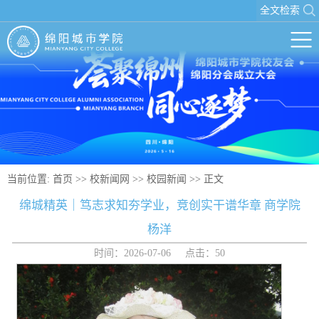
全文检索
当前位置:
首页
>>
校新闻网
>>
校园新闻
>> 正文
绵城精英｜笃志求知夯学业，竞创实干谱华章 商学院
杨洋
时间：2026-07-06 点击：
50