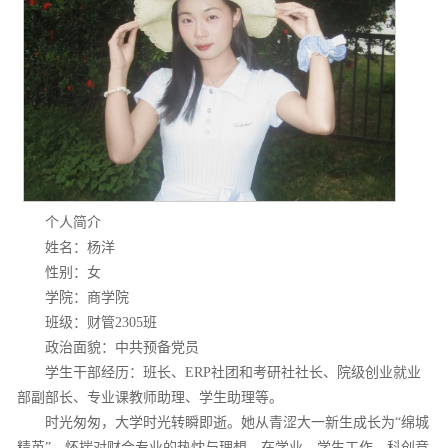
个人简介
姓名：杨洋
性别：女
学院：商学院
班级：财管2305班
政治面貌：中共预备党员
学生干部经历：班长、ERP社团和考研社社长、院级创业就业
部副部长、专业课教师助理、学生助理等。
时光匆匆，大学时光转瞬即逝。她从青涩大一新生成长为“绵城
精英”，怀揣对财会专业的热忱与理想，在学业、学生工作、科创竞