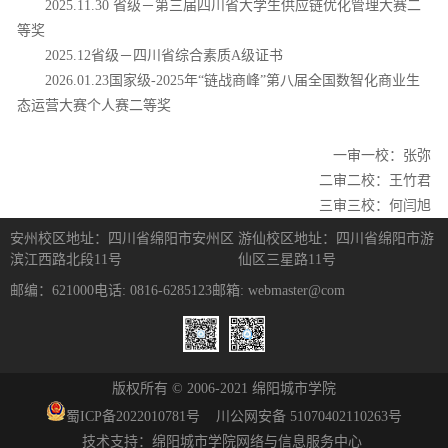
2025.11.30 省级－第三届四川省大学生供应链优化管理大赛二
等奖
2025.12省级－四川省综合素质A级证书
2026.01.23国家级-2025年“链战商峰”第八届全国数智化商业生
态运营大赛个人赛二等奖
一审一校：张弥
二审二校：王竹君
三审三校：何闫旭
安州校区地址：四川省绵阳市安州区
游仙校区地址：四川省绵阳市游
滨江西路北段11号
仙区三星路11号
邮编：621000
电话: 0816-6285123
邮箱: webmaster@com
版权所有 © 2006-2021 绵阳城市学院
蜀ICP备
2022010781
号
川公网安备 51070402110263号
技术支持：绵阳城市学院网络与信息服务中心