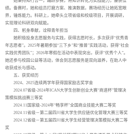
她秉持知行合一，踊跃参赛，将知识转化为实战能力，屡获佳
绩。备赛时，她和组员打磨方案、推演数据，赛场经历让她拓宽眼
界，锤炼能力。科研上，她牵头立项省级和校级项目，开展调研，
实现理论科研双向赋能。
四、躬身奉献，诠释青年担当
她积极投身志愿服务与实践，获得志愿时长，多次获评“优秀青
年志愿者”。2025年暑期参加“三下乡”和“推普”实践活动，获得“社会
实践优秀团队”；2026年寒假在活动中表现突出，获评“优秀个人”。
她还参与校园公益等活动，体会到志愿服务是双向滋养，在助人中
收获成长与感动。
五、获奖经历
2024、2025连续两学年获得国家励志奖学金
2024.07省级-2024年ICAN大学生创新创业大赛“商道杯”管理决
策模拟挑战赛三等奖
2024.11国家级-2024年“畅享杯”全国商业技能大赛二等奖
2024.11省级－第二届四川省大学生供应链优化管理大赛三等奖
2024.12省级－第五届四川省大学生经营管理决策模拟大赛二等
奖