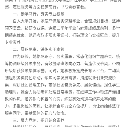
赛、志愿服务等方面稳步前行，书写青春答卷。
一、勤学笃行，夯实专业根基
自入大学开始，她便严谨踏实深耕学业，合理规划目标，坚持
预习复盘，钻研专业课。连续三学年学业与综测成绩居前列，多学
期绩点优良。她还考取多项实用证书，打破理论与实操壁垒，提升
专业素养。
二、履职尽责，锤炼实干本领
作为班长，她恪尽职守、务实履职，常态化组织主题班会、统
筹协调班级各项事务，有效凝聚班级向心力、营造优良班风，带领
班级斩获多项集体荣誉。同时，她积极拓宽成长育人平台，主动策
划组织各类特色活动，聚焦同学发展需求，搭建就业创业交流桥
梁；深耕社团管理工作，带领社团奋勇争先、屡获佳绩。担任学生
助理时，她全力协助老师处理日常事务，在细碎工作中锤炼严谨细
致的作风、涵养耐心包容的心态，练就高效沟通与统筹处事的能
力。多重岗位的历练，让她综合能力全方位提升，也让她始终坚守
服务同学、奉献集体的初心与使命。
三、聚力竞创，提升综合素养