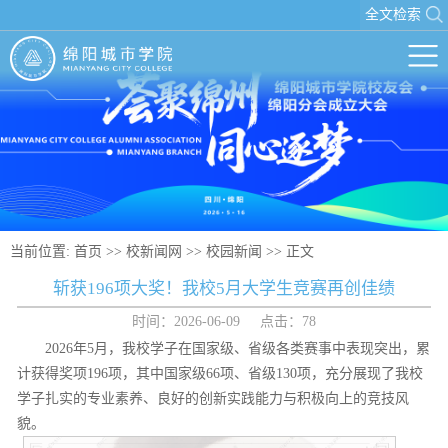
全文检索
当前位置:
首页
>>
校新闻网
>>
校园新闻
>> 正文
斩获196项大奖！我校5月大学生竞赛再创佳绩
时间：2026-06-09 点击：
78
2026年5月，我校学子在国家级、省级各类赛事中表现突出，累
计获得奖项196项，其中国家级66项、省级130项，充分展现了我校
学子扎实的专业素养、良好的创新实践能力与积极向上的竞技风
貌。