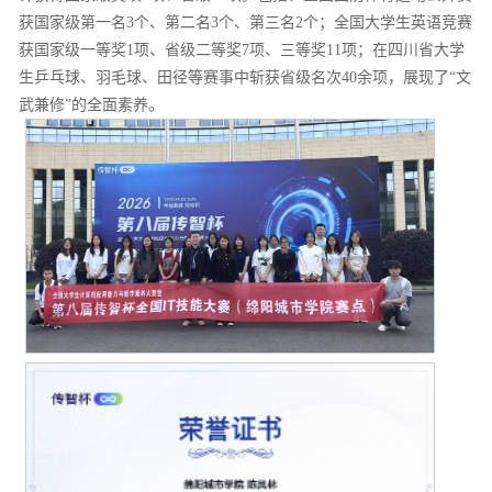
获国家级第一名3个、第二名3个、第三名2个；全国大学生英语竞赛
获国家级一等奖1项、省级二等奖7项、三等奖11项；在四川省大学
生乒乓球、羽毛球、田径等赛事中斩获省级名次40余项，展现了“文
武兼修”的全面素养。