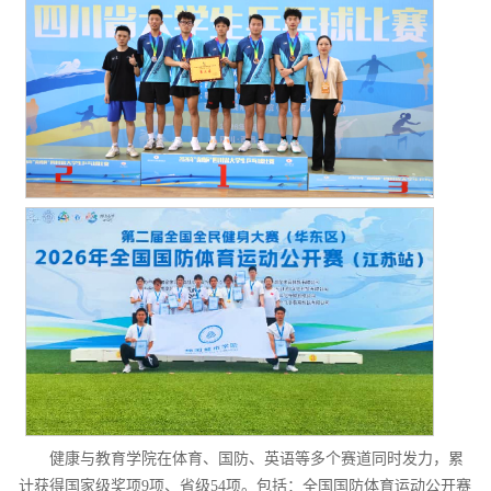
健康与教育学院在体育、国防、英语等多个赛道同时发力，累
计获得国家级奖项9项、省级54项。包括：全国国防体育运动公开赛