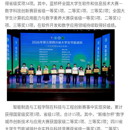
得省级奖项34项。其中，蓝桥杯全国大学生软件和信息技术大赛－
数字科技创新赛获省级一等奖1项、二等奖1项、三等奖2项；全国大
学生计算机应用能力与数字素养大赛获省级一等奖5项、二等奖12
项、三等奖13项，在软件开发和数字应用领域持续取得好成绩。
智能制造与工程学院在科技与工程创新赛事中实现突破，累计
获得国家级奖项3项、省级12项，合计15项。其中，“斯维尔杯”数字
城市创新技术与应用大赛获国家级二等奖1项、三等奖2项；四川省
大学生节能减排社会实践与科技竞赛获省级一等奖1项、二等奖5