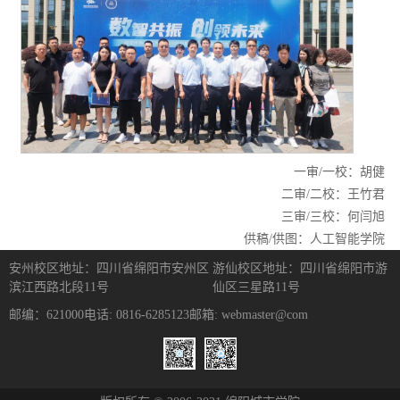
一审/一校：胡健
二审/二校：王竹君
三审/三校：何闫旭
供稿/供图：人工智能学院
安州校区地址：四川省绵阳市安州区
游仙校区地址：四川省绵阳市游
滨江西路北段11号
仙区三星路11号
邮编：621000
电话: 0816-6285123
邮箱: webmaster@com