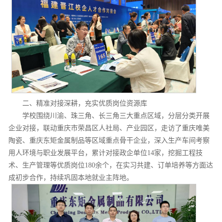
二、精准对接深耕，充实优质岗位资源库
学校围绕川渝、珠三角、长三角三大重点区域，分层分类开展
企业对接，联动重庆市荣昌区人社局、产业园区，走访了重庆唯美
陶瓷、重庆东矩金属制品等区域重点骨干企业，深入生产车间考察
用人环境与职业发展平台，累计对接政企单位14家，挖掘工程技
术、生产管理等优质岗位180余个，在实习共建、订单培养等方面达
成初步合作，持续巩固本地就业主阵地。