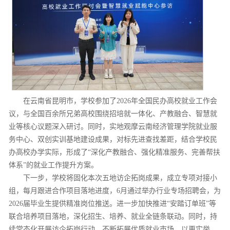
在云南省昆明市，学校参加了2026年全国民办高校就业工作会
议，与全国百余所兄弟高校围绕招培就一体化、产教融合、智慧就
业等核心议题深入研讨。同时，实地观摩云南经济管理学院就业服
务中心、双创实训基地建设成果，对标先进查找差距，结合学校民
办高校办学实际，形成了“深化产教融合、强化精准服务、完善帮扶
体系”的就业工作提升方案。
下一步，学校将固化本次五地访企拓岗成果，成立专项对接小
组，每月跟进合作项目落地进度，6月通过举办行业专场招聘会，为
2026届毕业生提供精准岗位推送。进一步加快推进“安踏订单班”等
联合培养项目落地，深化招生、培养、就业全链条联动。同时，持
续常态化开展访企拓岗行动，不断拓展优质就业市场，以更实举