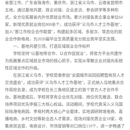
省晋江市、广东省珠海市、重庆市、浙江省义乌市、云南省昆明市
五地，通过基地共建、政企对接、企业走访、参会研学等多种形
式，全方位拓展省内外优质就业市场。累计对接各类企事业单位64
家，新增优质就业岗位800余个，成功获评“义乌市人才工作基地”、
加入“晋江市校企合作联盟”，构建起多区域、多层次、常态化的就
业合作新格局，为2026届毕业生高质量充分就业筑牢坚实支撑。
一、基地共建引领，打造区域就业合作标杆
学校坚持“以基地带合作、以合作促就业”，将官方平台共建作
为拓展重点区域就业市场的核心抓手，实现从零散企业对接向系统
性区域合作的升级。
在浙江省义乌市，学校受邀参加“全国城市巡回招聘暨商贸人才
交流盛会”，成功获评“义乌市人才工作基地”，正式纳入当地重点合
作高校名录，成为学校在长三角地区建立的首个官方人才合作平
台。基地建成后，学校将享有企业优先对接、岗位优先推送、联合
培养项目优先申报三大核心权益。活动期间，学校代表深入义乌国
际陆港电商园、李祖村两大核心产业载体，实地调研跨境电商、直
播电商、乡村文创等新业态人才需求，现场对接优质企业18家，收
集商贸运营、电商设计、市场营销等对口岗位110个，进一步畅通了