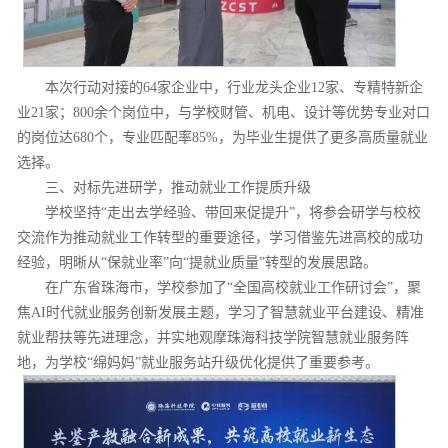
本次行动对接的64家企业中，行业龙头企业12家、专精特新企
业21家；800余个岗位中，与学校财管、机电、设计等优势专业对口
的岗位达680个，专业匹配率85%，为毕业生提供了更多高质量就业
选择。
三、对标先进研学，推动就业工作提质升级
学校坚持“走出去学经验、带回来促提升”，将参会研学与校校
交流作为推动就业工作转型的重要途径，学习借鉴先进高校的成功
经验，明晰从“保就业率”向“提就业质量”转型的发展思路。
在广东省珠海市，学校参加了“全国高校就业工作研讨会”，聚
焦AI时代就业服务创新发展主题，学习了智慧就业平台建设、精准
就业帮扶等先进理念，并实地观摩珠海科技学院智慧就业服务阵
地，为学校“绵妈妈”就业服务站升级优化提供了重要参考。