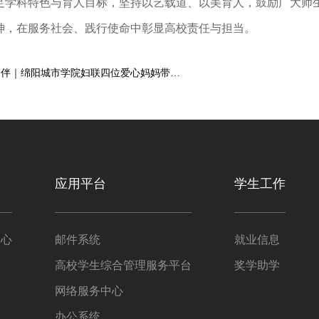
足学科特色与育人目标，坚持以艺载道、以美育人，鼓励广大师
神，在服务社会、践行使命中彰显高校责任与担当。
上一篇：童心向阳有爱相伴｜绵阳城市学院妇联四位爱心妈妈带队赴青龙村开展结对关爱活动
应用平台
学生工作
中心
邮件系统
就业信息
高校学生综合管理服务平台
奖学助学
网络服务中心
办公系统