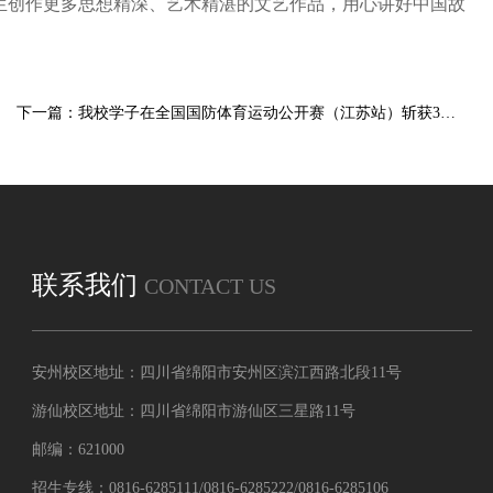
生创作更多思想精深、艺术精湛的文艺作品，用心讲好中国故
下一篇：我校学子在全国国防体育运动公开赛（江苏站）斩获3金3银2铜
联系我们
CONTACT US
安州校区地址：四川省绵阳市安州区滨江西路北段11号
游仙校区地址：四川省绵阳市游仙区三星路11号
邮编：621000
招生专线：0816-6285111/0816-6285222/0816-6285106