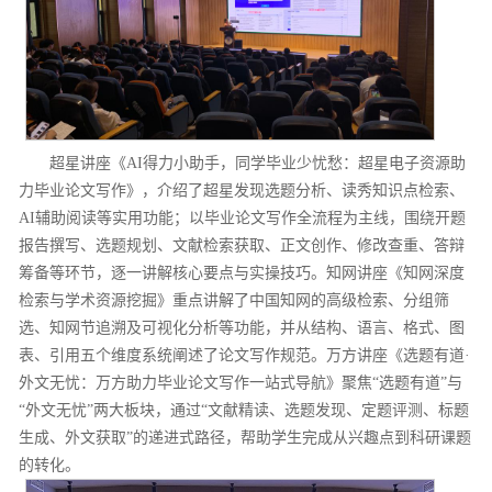
超星讲座《AI得力小助手，同学毕业少忧愁：超星电子资源助
力毕业论文写作》，介绍了超星发现选题分析、读秀知识点检索、
AI辅助阅读等实用功能；以毕业论文写作全流程为主线，围绕开题
报告撰写、选题规划、文献检索获取、正文创作、修改查重、答辩
筹备等环节，逐一讲解核心要点与实操技巧。知网讲座《知网深度
检索与学术资源挖掘》重点讲解了中国知网的高级检索、分组筛
选、知网节追溯及可视化分析等功能，并从结构、语言、格式、图
表、引用五个维度系统阐述了论文写作规范。万方讲座《选题有道·
外文无忧：万方助力毕业论文写作一站式导航》聚焦“选题有道”与
“外文无忧”两大板块，通过“文献精读、选题发现、定题评测、标题
生成、外文获取”的递进式路径，帮助学生完成从兴趣点到科研课题
的转化。