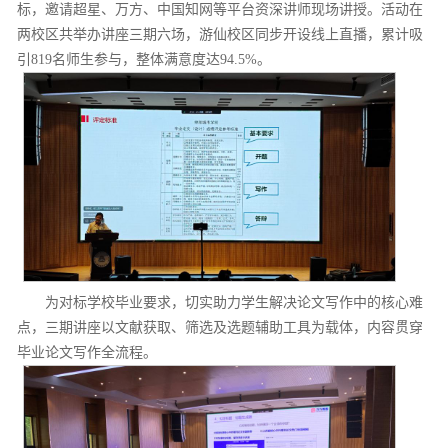
标，邀请超星、万方、中国知网等平台资深讲师现场讲授。活动在
两校区共举办讲座三期六场，游仙校区同步开设线上直播，累计吸
引819名师生参与，整体满意度达94.5%。
为对标学校毕业要求，切实助力学生解决论文写作中的核心难
点，三期讲座以文献获取、筛选及选题辅助工具为载体，内容贯穿
毕业论文写作全流程。