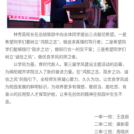
林秀英校长在总结致辞中向全体同学提出三点殷切希望。一是
希望同学们要树立“鸿鹄之志”，做追求真理的笃行者；二是希望同
学们能够践行“跬步之功”，做知行合一的实干家；三是希望同学们
树立“诚信之风”，做优良学风的捍卫者。
以学风为基，育时代新人。第三届学风建设主题活动的启幕，
为绵阳城市学院注入了新的奋进力量。在“鸿鹄之志、跬步之功、诚
信之风”的指引下，全校师生将凝心聚力、久久为功，让优良学风成
为校园发展的鲜明标识，为培养更多有理想、敢担当、能吃苦、肯
奋斗的应用型人才保驾护航，让争先创优的精神在校园中生生不
息。
一审/一校：王连丽
二审/二校：龚新雯
三审/三校：周晓庆