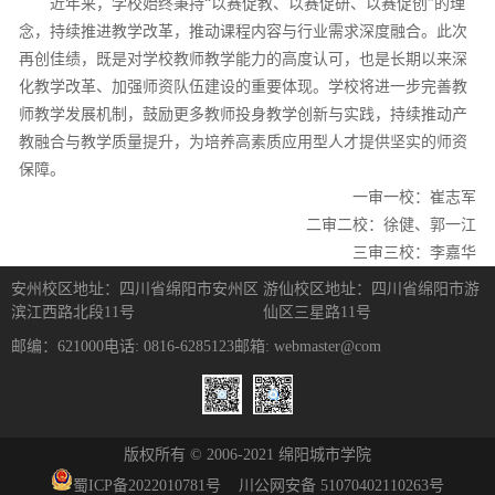
近年来，学校始终秉持“以赛促教、以赛促研、以赛促创”的理
念，持续推进教学改革，推动课程内容与行业需求深度融合。此次
再创佳绩，既是对学校教师教学能力的高度认可，也是长期以来深
化教学改革、加强师资队伍建设的重要体现。学校将进一步完善教
师教学发展机制，鼓励更多教师投身教学创新与实践，持续推动产
教融合与教学质量提升，为培养高素质应用型人才提供坚实的师资
保障。
一审一校：崔志军
二审二校：徐健、郭一江
三审三校：李嘉华
安州校区地址：四川省绵阳市安州区
游仙校区地址：四川省绵阳市游
滨江西路北段11号
仙区三星路11号
邮编：621000
电话: 0816-6285123
邮箱: webmaster@com
版权所有 © 2006-2021 绵阳城市学院
蜀ICP备
2022010781
号
川公网安备 51070402110263号