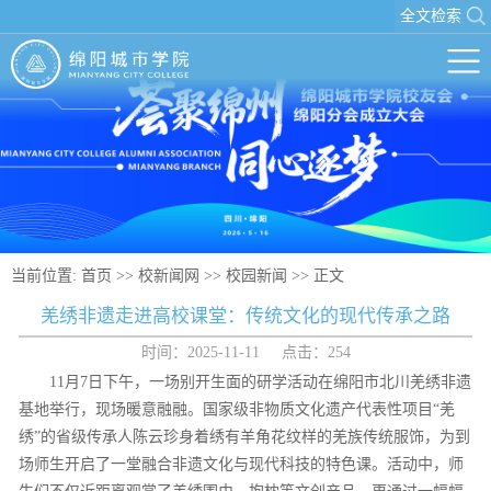
全文检索
当前位置:
首页
>>
校新闻网
>>
校园新闻
>> 正文
羌绣非遗走进高校课堂：传统文化的现代传承之路
时间：2025-11-11 点击：
254
11月7日下午，一场别开生面的研学活动在绵阳市北川羌绣非遗
基地举行，现场暖意融融。国家级非物质文化遗产代表性项目“羌
绣”的省级传承人陈云珍身着绣有羊角花纹样的羌族传统服饰，为到
场师生开启了一堂融合非遗文化与现代科技的特色课。活动中，师