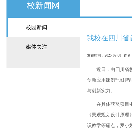
校新闻网
校园新闻
我校在四川省
媒体关注
发布时间：2025-09-08 
近日，由四川省
创新应用课例”“AI
与创新实力。
在具体获奖项目
《景观规划设计原理》
识教学等痛点，罗小娇老