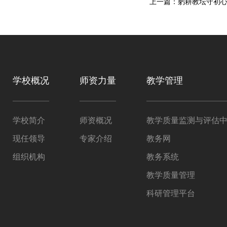
学校概况
师资力量
教学管理
学校简介
师资概况
教学质量监测与评估
现任领导
专家介绍
教务网
组织机构
教务系统
教学质量管理
科研管理平台