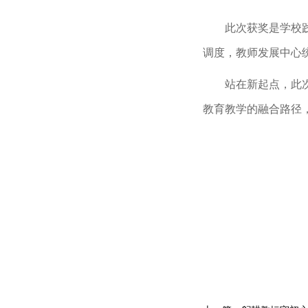
此次获奖是学校
调度，教师发展中心
站在新起点，此
教育教学的融合路径