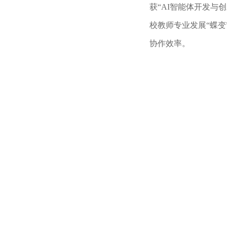
获“AI智能体开发与
校教师专业发展“蝶变
协作效率。