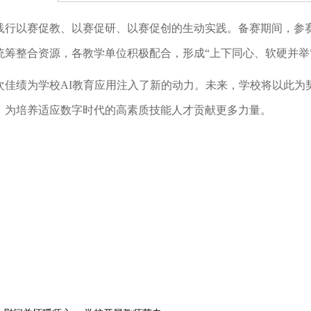
践行以赛促教、以赛促研、以赛促创的生动实践。备赛期间，参
统筹整合资源，各教学单位积极配合，形成“上下同心、软硬并举
次佳绩为学校AI教育应用注入了新的动力。未来，学校将以此为
，为培养适应数字时代的高素质技能人才贡献更多力量。