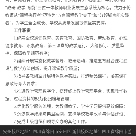
育、劳动教育、心理健康教育、职素教育6个教研室。中心以构建
“教研-教学-育能”三位一体教师职业发展生态系统为核心，致力于将
教师从“课程执行者”塑造为“五育课程教学骨干”和“分领域育能实践
者”，为学生全面成长、学校高质量发展提供坚实支撑。
工作职责
1.统筹全校通识教育、美育教育、国防教育、劳动教育、心理
健康教育、职素教育、第三课堂的教学运行、大纲修订、质量监
控，保障教学规范有序；
2.组织开展常态化教学督导、教研活动，推进五育融合课程建
设与教学方法创新，提升课堂教学质量；
3.指导各教研室开展特色教学实践，打造精品课程，落实课程
思政与育人要求；
4.推进教学管理数字化，搭建线上教学管理平台，实现教学数
据、过程资料的规范化归档与管理；
5.优化教学服务流程，为教师教学、学生学习提供高效保障：
6.沉淀教学成果与典型案例，支撑学校教学改革与评估建设：
7.完成上级组织和领导交办的其他工作。
安州校区地址：四川省绵阳市安州区
游仙校区地址：四川省绵阳市游