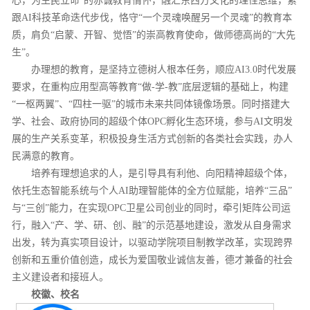
心，为生民立命”的赤诚教育情怀，融汇东西方文化的理性思维，紧
跟AI科技革命迭代步伐，恪守“一个灵魂唤醒另一个灵魂”的教育本
质，肩负“启蒙、开智、觉悟”的崇高教育使命，做师德高尚的“大先
生”。
办理想的教育，是坚持立德树人根本任务，顺应AI3.0时代发展
要求，在重构应用型高等教育“做-学-教”底层逻辑的基础上，构建
“一枢两翼”、“四柱一驱”的城市未来共同体镜像场景。同时搭建大
学、社会、政府协同的超级个体OPC孵化生态环境，参与AI文明发
展的生产关系变革，积极投身生活方式创新的各类社会实践，办人
民满意的教育。
培养有理想追求的人，是引导具有利他、向阳精神超级个体，
依托生态智能系统与个人AI助理智能体的全方位赋能，培养“三品”
与“三创”能力，在实现OPC卫星公司创业的同时，牵引矩阵公司运
行，融入“产、学、研、创、融”的示范基地建设，激发从自身需求
出发，转为真实项目设计，以驱动学院项目制教学改革，实现跨界
创新和五重价值创造，成长为爱国敬业诚信友善，德才兼备的社会
主义建设者和接班人。
校徽、校名