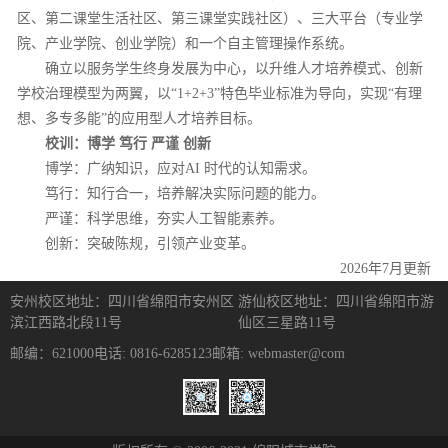
区、第二课堂生活社区、第三课堂实践社区）、三大平台（专业学
院、产业学院、创业学院）和一个自主管理操作系统。
确立以服务学生终身发展为中心，以升维人才培养模式、创新
学校治理模型为两翼，以“1+2+3”特色毕业标准为导向，实现“有理
想、多专多能”的应用型人才培养目标。
校训：博学 笃行 严谨 创新
博学：广纳知识，应对AI 时代的认知需求。
笃行：知行合一，培养解决实际问题的能力。
严谨：科学思维，夯实人工智能素养。
创新：突破陈规，引领产业变革。
2026年7月更新
安州校区地址：四川省绵阳市安州区
游仙校区地址：四川省绵阳市游
滨江西路北段11号
仙区三星路11号
邮编：621000
电话: 0816-6285123
邮箱: webmaster@com