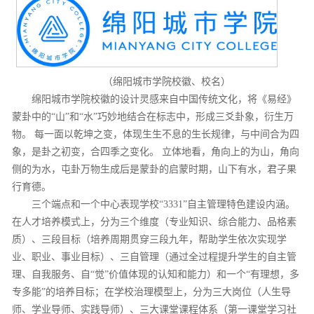
（绵阳城市学院校徽、校名）
绵阳城市学院校徽的设计灵感来自中国传统文化，将《易经》
蒙卦中的“山”和“水”巧妙地结合在标志中，形成三爻卦象，衍生万
物。 每一面以乾坤之变，体现生生不息的生长规律，与中间合为四
象，是卦之初变，合四季之变化。 立体地看，角向上的为山，角向
侧的为水，屯卦万物生成后是蒙卦的启蒙时期，山下有水，君子果
行育德。
三个端点和一个中心表现学校“3331”自主管理特色建设内涵。
在人才培养模式上，分为三个维度（专业知识、综合能力、品格素
质）、三段目标（培养周期贯穿三段九年，帮助学生依次实现学
业、职业、事业目标）、三自管理（通过全过程提升学生的自主管
理、自我服务、自“觉”价值体现的认知和能力）和一个“有理想，多
专多能”的培养目标；在学校治理模型上，分为三大岗位（人生导
师、学业导师、实践导师）、三大课堂课程体系（第一课堂学习社