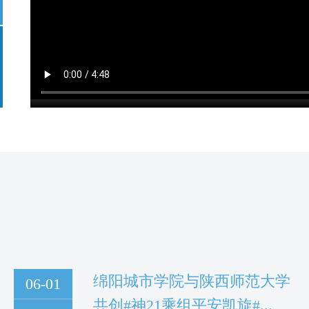
绵阳城市学院与陕西师范大学
06-01
共创#神21乘组平安凯旋#...