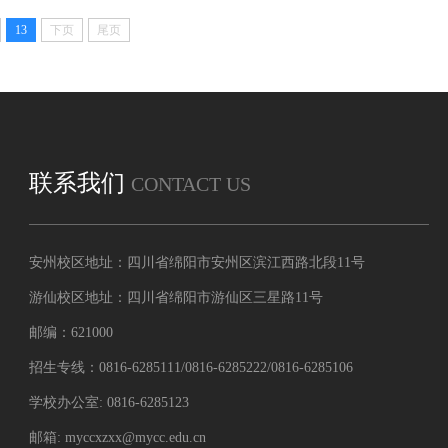
13
下页
尾页
联系我们
CONTACT US
安州校区地址：四川省绵阳市安州区滨江西路北段11号
游仙校区地址：四川省绵阳市游仙区三星路11号
邮编：621000
招生专线：0816-6285111/0816-6285222/0816-6285106
学校办公室: 0816-6285123
邮箱: myccxzxx@mycc.edu.cn