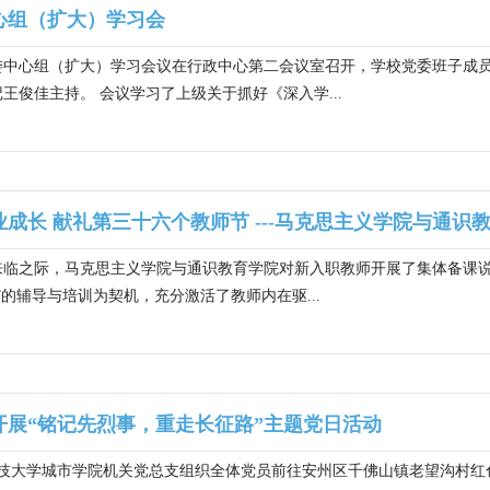
心组（扩大）学习会
党委中心组（扩大）学习会议在行政中心第二会议室召开，学校党委班子成
王俊佳主持。 会议学习了上级关于抓好《深入学...
成长 献礼第三十六个教师节 ---马克思主义学院与通识教
节来临之际，马克思主义学院与通识教育学院对新入职教师开展了集体备课
”的辅导与培训为契机，充分激活了教师内在驱...
开展“铭记先烈事，重走长征路”主题党日活动
科技大学城市学院机关党总支组织全体党员前往安州区千佛山镇老望沟村红