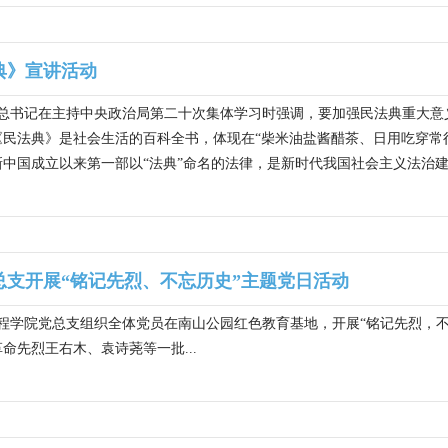
典》宣讲活动
近平总书记在主持中央政治局第二十次集体学习时强调，要加强民法典重大
《民法典》是社会生活的百科全书，体现在“柴米油盐酱醋茶、日用吃穿常
中国成立以来第一部以“法典”命名的法律，是新时代我国社会主义法治建设
总支开展“铭记先烈、不忘历史”主题党日活动
工程学院党总支组织全体党员在南山公园红色教育基地，开展“铭记先烈，
命先烈王右木、袁诗荛等一批...